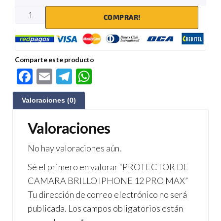
COMPRAR!
Comparte este producto
F
E
Te
W
ac
m
le
h
Valoraciones (0)
e
ail
gr
at
b
a
s
Valoraciones
o
m
A
No hay valoraciones aún.
o
p
Sé el primero en valorar “PROTECTOR DE
k
p
CAMARA BRILLO IPHONE 12 PRO MAX”
Tu dirección de correo electrónico no será
publicada.
Los campos obligatorios están