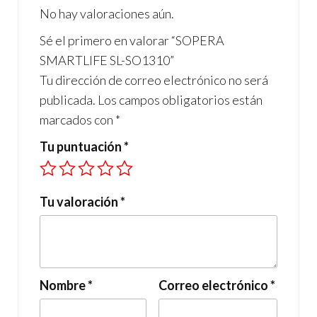
o
m
A
No hay valoraciones aún.
o
p
Sé el primero en valorar “SOPERA
k
p
SMARTLIFE SL-SO1310”
Tu dirección de correo electrónico no será
publicada.
Los campos obligatorios están
marcados con
*
Tu puntuación
*
Tu valoración
*
Nombre
*
Correo electrónico
*