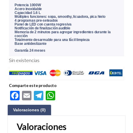
Potencia 1000W
Acero inoxidable
Capacidad 1.6 L
Múltiples funciones: sopa, smoothy, licuadora, pica hielo
4 programas pre-seteados
Panel de LED con cuenta regresiva
Notificación de finalización audible
Memoria de 2 minutos para agregar ingredientes durante la
cocción
Totalmente desarmable para una fácil limpieza
Base antideslizante
Garantía 24 meses
Sin existencias
Comparte este producto
F
E
Te
W
ac
m
le
h
Valoraciones (0)
e
ail
gr
at
b
a
s
Valoraciones