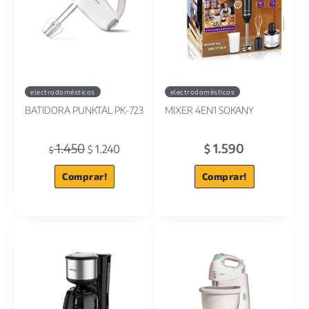
electrodomésticos
electrodomésticos
BATIDORA PUNKTAL PK-723
MIXER 4EN1 SOKANY
1.450
1.590
1.240
$
$
$
Comprar!
Comprar!