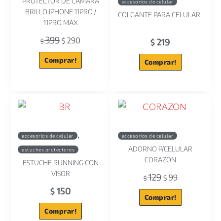
PROTECTOR DE CAMARA
accesorios de celular
BRILLO IPHONE 11PRO /
COLGANTE PARA CELULAR
11PRO MAX
399
290
219
$
$
$
Comprar!
Comprar!
,
accesorios de celular
accesorios de celular
ADORNO P/CELULAR
estuches protectores
CORAZON
ESTUCHE RUNNING CON
VISOR
129
99
$
$
150
$
Comprar!
Comprar!