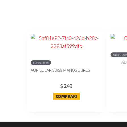
auricular
AU
auriculares
AURICULAR S8/S9 MANOS LIBRES
249
$
COMPRAR!