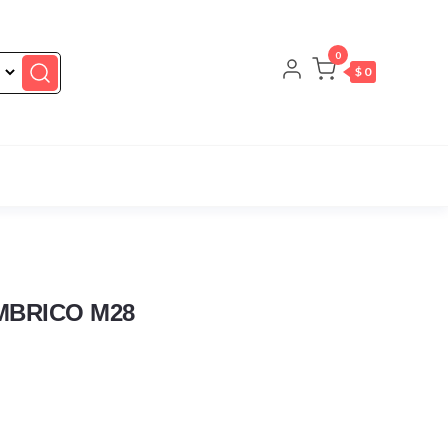
0
$ 0
MBRICO M28