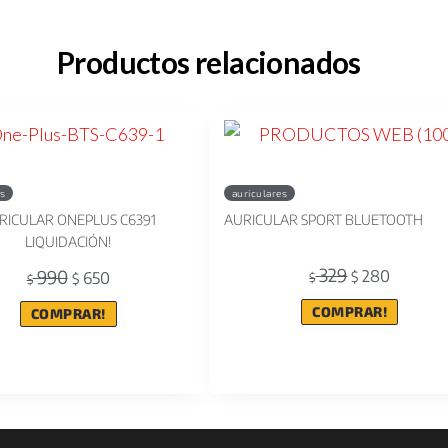
Productos relacionados
es
auriculares
RICULAR ONEPLUS C6391
AURICULAR SPORT BLUETOOTH
LIQUIDACIÓN!
329
990
280
650
$
$
$
$
COMPRAR!
COMPRAR!