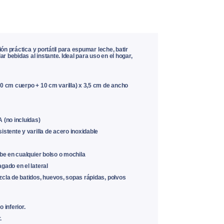
ión práctica y portátil para espumar leche, batir
 bebidas al instante. Ideal para uso en el hogar,
10 cm cuerpo + 10 cm varilla) x 3,5 cm de ancho
 (no incluidas)
istente y varilla de acero inoxidable
abe en cualquier bolso o mochila
gado en el lateral
zcla de batidos, huevos, sopas rápidas, polvos
 inferior.
.