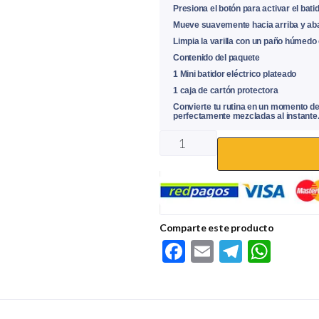
Presiona el botón para activar el batid
Mueve suavemente hacia arriba y abaj
Limpia la varilla con un paño húmedo o
Contenido del paquete
1 Mini batidor eléctrico plateado
1 caja de cartón protectora
Convierte tu rutina en un momento de 
perfectamente mezcladas al instante
Comparte este producto
F
E
Te
W
ac
m
le
h
e
ail
gr
at