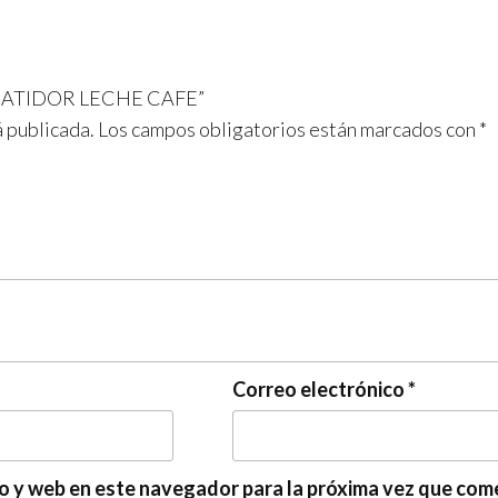
b
a
s
o
m
A
o
p
R BATIDOR LECHE CAFE”
k
p
á publicada.
Los campos obligatorios están marcados con
*
Correo electrónico
*
o y web en este navegador para la próxima vez que com