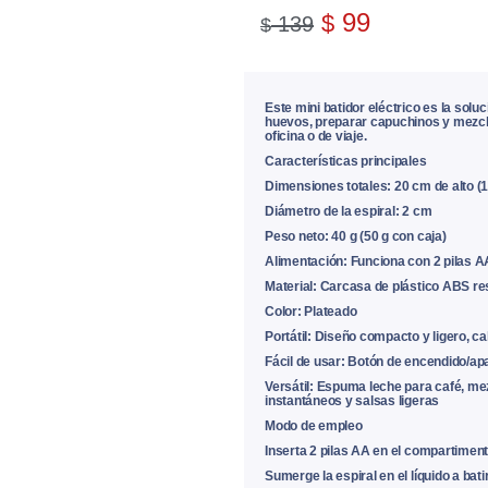
99
$
139
$
Este mini batidor eléctrico es la soluc
huevos, preparar capuchinos y mezclar
oficina o de viaje.
Características principales
Dimensiones totales: 20 cm de alto (
Diámetro de la espiral: 2 cm
Peso neto: 40 g (50 g con caja)
Alimentación: Funciona con 2 pilas AA
Material: Carcasa de plástico ABS res
Color: Plateado
Portátil: Diseño compacto y ligero, c
Fácil de usar: Botón de encendido/apa
Versátil: Espuma leche para café, me
instantáneos y salsas ligeras
Modo de empleo
Inserta 2 pilas AA en el compartimento
Sumerge la espiral en el líquido a batir