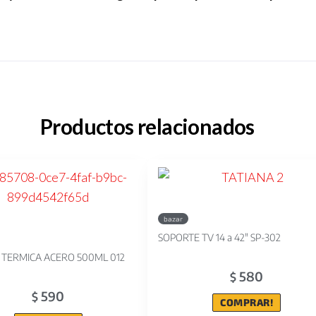
Productos relacionados
bazar
SOPORTE TV 14 a 42" SP-302
 TERMICA ACERO 500ML 012
580
$
590
$
COMPRAR!