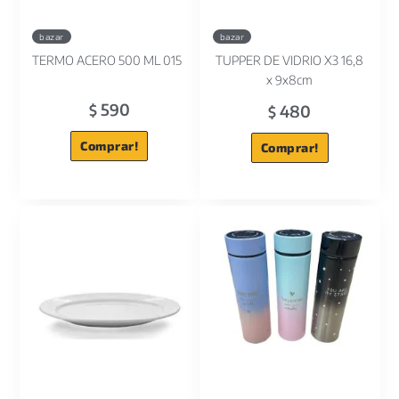
bazar
bazar
TERMO ACERO 500 ML 015
TUPPER DE VIDRIO X3 16,8
x 9x8cm
590
480
$
$
Comprar!
Comprar!