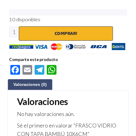
10 disponibles
COMPRAR!
Comparte este producto
F
E
Te
W
ac
m
le
h
Valoraciones (0)
e
ail
gr
at
b
a
s
Valoraciones
o
m
A
No hay valoraciones aún.
o
p
Sé el primero en valorar “FRASCO VIDRIO
k
p
CON TAPA BAMBÚ 10X6CM”