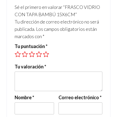
o
p
Sé el primero en valorar “FRASCO VIDRIO
k
p
CON TAPA BAMBÚ 15X6CM”
Tu dirección de correo electrónico no será
publicada.
Los campos obligatorios están
marcados con
*
Tu puntuación
*
Tu valoración
*
Nombre
*
Correo electrónico
*