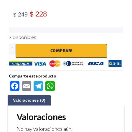
228
$
249
$
7 disponibles
COMPRAR!
Comparte este producto
F
E
Te
W
ac
m
le
h
Valoraciones (0)
e
ail
gr
at
b
a
s
Valoraciones
o
m
A
No hay valoraciones aún.