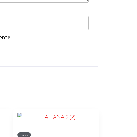
ente.
bazar