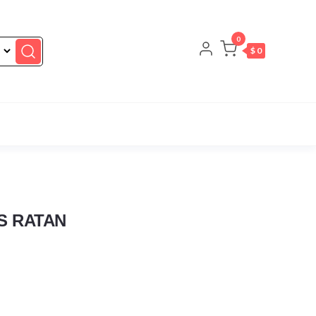
0
$ 0
S RATAN