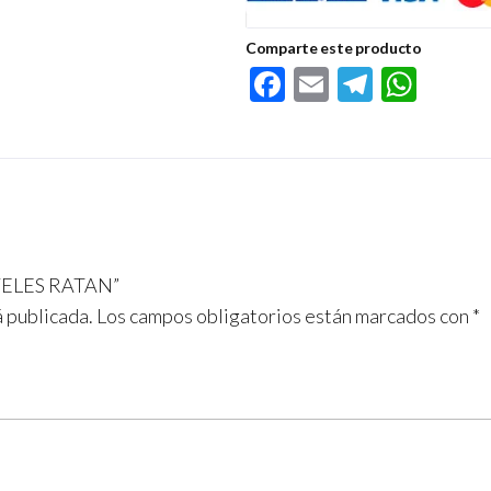
Comparte este producto
F
E
Te
W
ac
m
le
h
e
ail
gr
at
b
a
s
o
m
A
o
p
IVELES RATAN”
k
p
á publicada.
Los campos obligatorios están marcados con
*