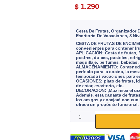
1.290
$
Cesta De Frutas, Organizador 
Escritorio De Vacaciones, 3 Niv
CESTA DE FRUTAS DE ENCIMERA:
convenientes para contener fru
APLICACIÓN: Cesta de frutas, P
postres, dulces, pasteles, refr
maquillaje, perfumes, bebidas, f
ALMACENAMIENTO: Contenedor
perfecto para la cocina, la me
temporada / vacaciones para ex
OCASIONES: plato de frutas, ide
de estar, escritorio, etc.
DECORACIÓN: ¡Maximice el uso 
Además, esta canasta de fruta
los amigos y encajará con cual
ofrece un propósito funcional.