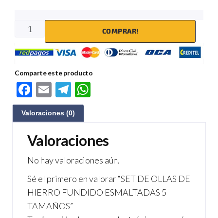
COMPRAR!
Comparte este producto
F
E
Te
W
ac
m
le
h
Valoraciones (0)
e
ail
gr
at
b
a
s
Valoraciones
o
m
A
No hay valoraciones aún.
o
p
Sé el primero en valorar “SET DE OLLAS DE
k
p
HIERRO FUNDIDO ESMALTADAS 5
TAMAÑOS”