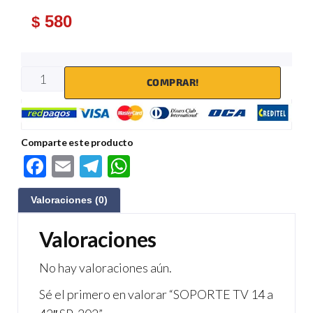
580
$
COMPRAR!
Comparte este producto
F
E
Te
W
ac
m
le
h
Valoraciones (0)
e
ail
gr
at
b
a
s
Valoraciones
o
m
A
No hay valoraciones aún.
o
p
Sé el primero en valorar “SOPORTE TV 14 a
k
p