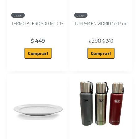
bazar
bazar
TERMO ACERO 500 ML 013
TUPPER EN VIDRIO 17x17 cm
449
290
$
249
$
$
Comprar!
Comprar!