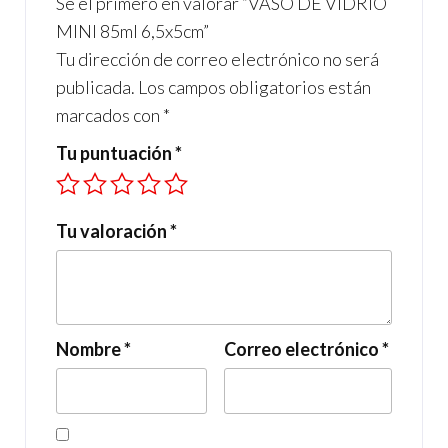
Sé el primero en valorar “VASO DE VIDRIO
k
p
MINI 85ml 6,5x5cm”
Tu dirección de correo electrónico no será
publicada.
Los campos obligatorios están
marcados con
*
Tu puntuación
*
Tu valoración
*
Nombre
*
Correo electrónico
*