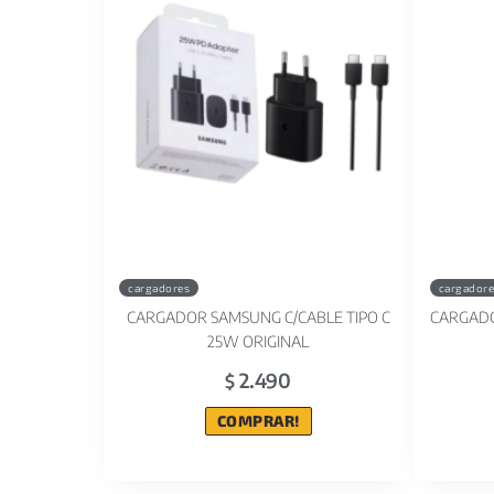
cargadores
cargador
CARGADOR SAMSUNG C/CABLE TIPO C
CARGADO
25W ORIGINAL
2.490
$
COMPRAR!