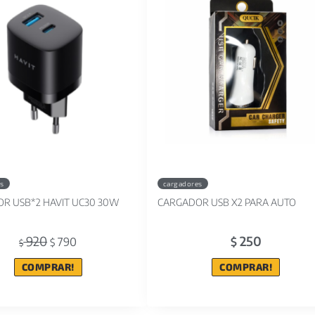
es
cargadores
R USB*2 HAVIT UC30 30W
CARGADOR USB X2 PARA AUTO
920
250
790
$
$
$
COMPRAR!
COMPRAR!