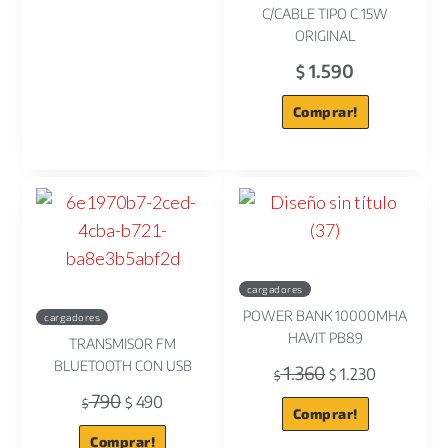
C/CABLE TIPO C 15W
ORIGINAL
1.590
$
Comprar!
cargadores
POWER BANK 10000MHA
cargadores
HAVIT PB89
TRANSMISOR FM
BLUETOOTH CON USB
1.360
1.230
$
$
790
490
$
$
Comprar!
Comprar!