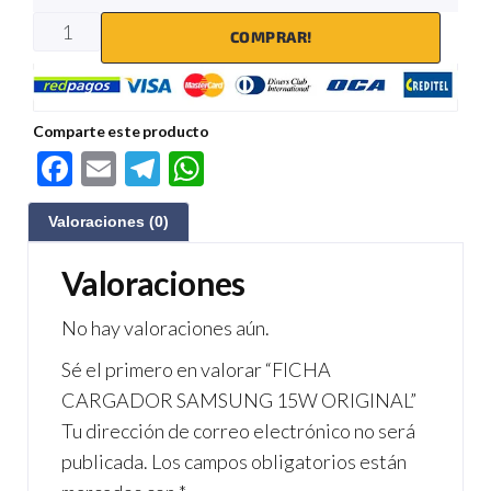
COMPRAR!
Comparte este producto
F
E
Te
W
ac
m
le
h
Valoraciones (0)
e
ail
gr
at
b
a
s
Valoraciones
o
m
A
No hay valoraciones aún.
o
p
Sé el primero en valorar “FICHA
k
p
CARGADOR SAMSUNG 15W ORIGINAL”
Tu dirección de correo electrónico no será
publicada.
Los campos obligatorios están