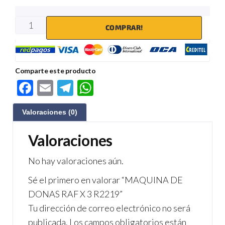
COMPRAR!
Comparte este producto
F
E
Te
W
ac
m
le
h
Valoraciones (0)
e
ail
gr
at
b
a
s
Valoraciones
o
m
A
No hay valoraciones aún.
o
p
Sé el primero en valorar “MAQUINA DE
k
p
DONAS RAF X 3 R2219”
Tu dirección de correo electrónico no será
publicada.
Los campos obligatorios están