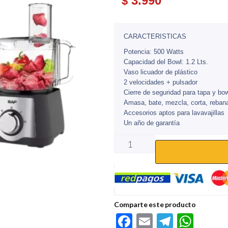
3.990
$
CARACTERISTICAS
Potencia: 500 Watts
Capacidad del Bowl: 1.2 Lts.
Vaso licuador de plástico
2 velocidades + pulsador
Cierre de seguridad para tapa y bo
Amasa, bate, mezcla, corta, rebana,
Accesorios aptos para lavavajillas
Un año de garantía
Comparte este producto
F
E
Te
W