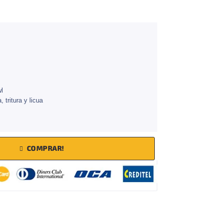
wl
 tritura y licua
COMPRAR!