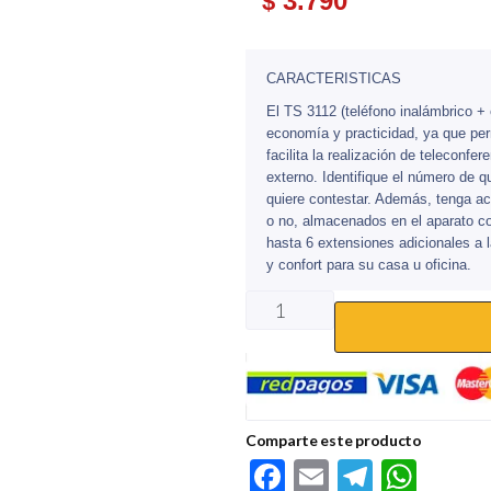
3.790
$
CARACTERISTICAS
El TS 3112 (teléfono inalámbrico +
economía y practicidad, ya que per
facilita la realización de teleconf
externo. Identifique el número de 
quiere contestar. Además, tenga a
o no, almacenados en el aparato con
hasta 6 extensiones adicionales a 
y confort para su casa u oficina.
Comparte este producto
F
E
Te
W