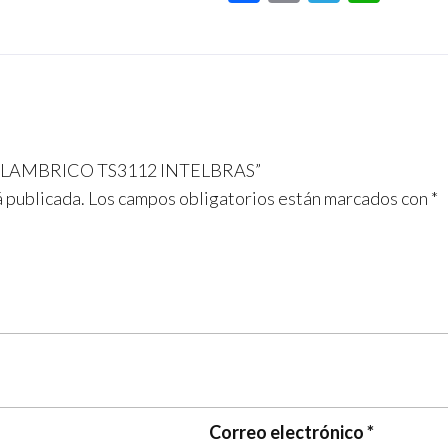
ac
m
le
h
e
ail
gr
at
b
a
s
o
m
A
o
p
INALAMBRICO TS3112 INTELBRAS”
k
p
á publicada.
Los campos obligatorios están marcados con
*
Correo electrónico
*