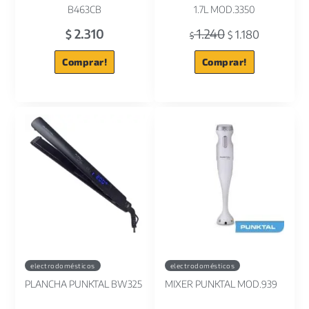
B463CB
1.7L MOD.3350
2.310
1.240
$
1.180
$
$
Comprar!
Comprar!
electrodomésticos
electrodomésticos
PLANCHA PUNKTAL BW325
MIXER PUNKTAL MOD.939