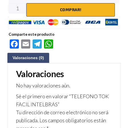
COMPRAR!
Comparte este producto
F
E
Te
W
ac
m
le
h
Valoraciones (0)
e
ail
gr
at
b
a
s
Valoraciones
o
m
A
No hay valoraciones aún.
o
p
Sé el primero en valorar “TELEFONO TOK
k
p
FACIL INTELBRAS”
Tu dirección de correo electrónico no será
publicada.
Los campos obligatorios están