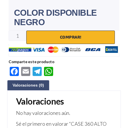
COLOR DISPONIBLE
NEGRO
COMPRAR!
Comparte este producto
F
E
Te
W
ac
m
le
h
Valoraciones (0)
e
ail
gr
at
b
a
s
Valoraciones
o
m
A
No hay valoraciones aún.
o
p
Sé el primero en valorar “CASE 360 ALTO
k
p