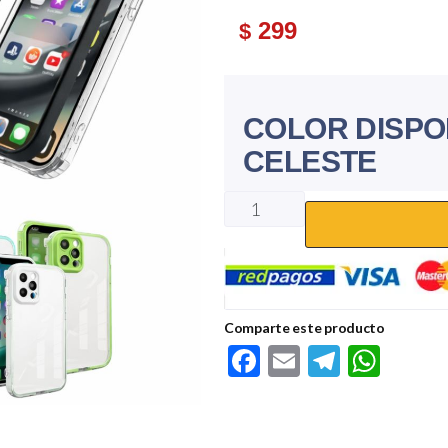
299
$
COLOR DISPO
CELESTE
Comparte este producto
F
E
Te
W
ac
m
le
h
e
ail
gr
at