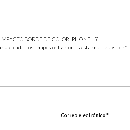
b
a
s
o
m
A
o
p
k
p
ALTO IMPACTO BORDE DE COLOR IPHONE 15”
á publicada.
Los campos obligatorios están marcados con
*
Correo electrónico
*