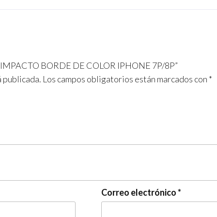
b
a
s
o
m
A
o
p
k
p
ALTO IMPACTO BORDE DE COLOR IPHONE 7P/8P”
á publicada.
Los campos obligatorios están marcados con
*
Correo electrónico
*