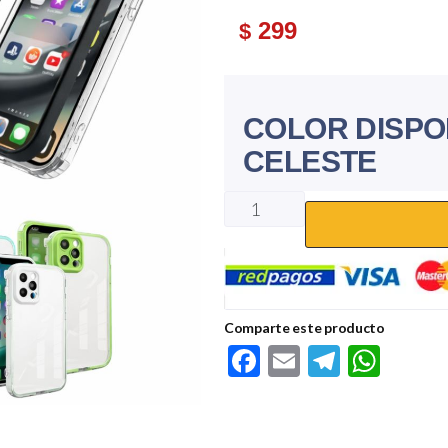
299
$
COLOR DISPO
CELESTE
Comparte este producto
F
E
Te
W
ac
m
le
h
e
ail
gr
at