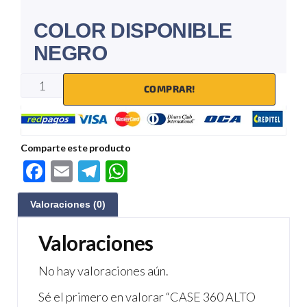
COLOR DISPONIBLE
NEGRO
COMPRAR!
Comparte este producto
F
E
Te
W
ac
m
le
h
Valoraciones (0)
e
ail
gr
at
b
a
s
Valoraciones
o
m
A
No hay valoraciones aún.
o
p
Sé el primero en valorar “CASE 360 ALTO
k
p