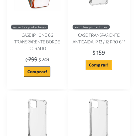
estuches protectores
estuches protectores
CASE IPHONE 6G
CASE TRANSPARENTE
TRANSPARENTE BORDE
ANTICAIDA IP 12 / 12 PRO 6.1"
DORADO
159
$
299
249
$
$
Comprar!
Comprar!