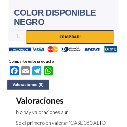
COLOR DISPONIBLE
NEGRO
COMPRAR!
Comparte este producto
F
E
Te
W
ac
m
le
h
Valoraciones (0)
e
ail
gr
at
b
a
s
Valoraciones
o
m
A
No hay valoraciones aún.
o
p
Sé el primero en valorar “CASE 360 ALTO
k
p