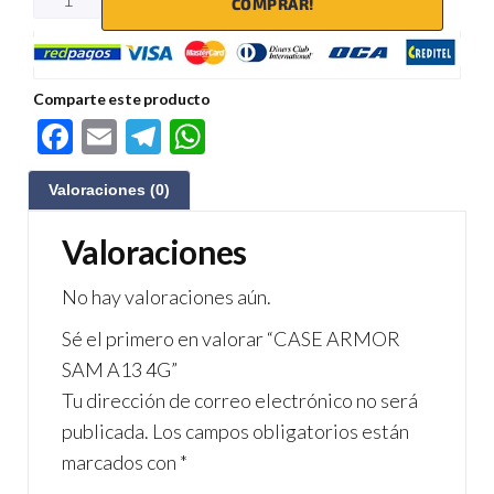
COMPRAR!
Comparte este producto
F
E
Te
W
ac
m
le
h
Valoraciones (0)
e
ail
gr
at
b
a
s
Valoraciones
o
m
A
No hay valoraciones aún.
o
p
Sé el primero en valorar “CASE ARMOR
k
p
SAM A13 4G”
Tu dirección de correo electrónico no será
publicada.
Los campos obligatorios están
marcados con
*