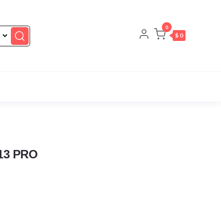
0
$ 0
13 PRO