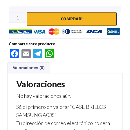
COMPRAR!
Comparte este producto
F
E
Te
W
ac
m
le
h
Valoraciones (0)
e
ail
gr
at
b
a
s
Valoraciones
o
m
A
No hay valoraciones aún.
o
p
Sé el primero en valorar “CASE BRILLOS
k
p
SAMSUNG A03S”
Tu dirección de correo electrónico no será