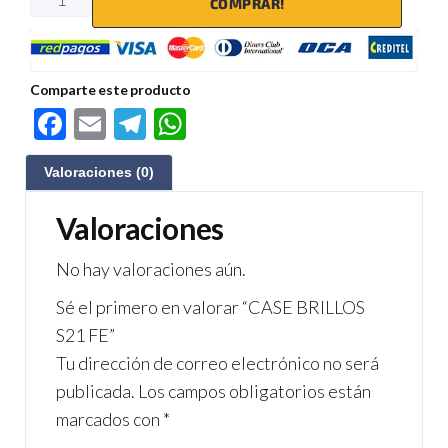
COMPRAR!
Comparte este producto
F
E
Te
W
ac
m
le
h
Valoraciones (0)
e
ail
gr
at
b
a
s
Valoraciones
o
m
A
No hay valoraciones aún.
o
p
Sé el primero en valorar “CASE BRILLOS
k
p
S21 FE”
Tu dirección de correo electrónico no será
publicada.
Los campos obligatorios están
marcados con
*