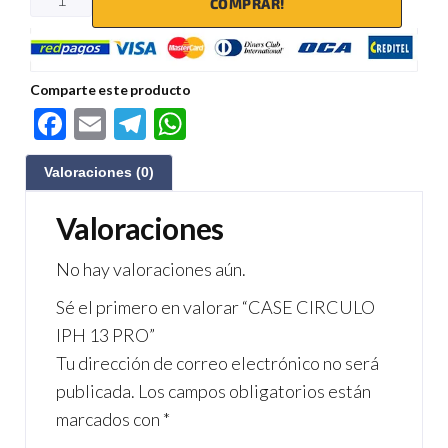
COMPRAR!
Comparte este producto
F
E
Te
W
ac
m
le
h
Valoraciones (0)
e
ail
gr
at
b
a
s
Valoraciones
o
m
A
No hay valoraciones aún.
o
p
Sé el primero en valorar “CASE CIRCULO
k
p
IPH 13 PRO”
Tu dirección de correo electrónico no será
publicada.
Los campos obligatorios están
marcados con
*