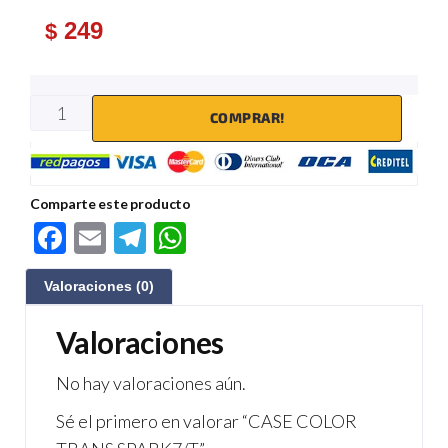
249
$
COMPRAR!
Comparte este producto
F
E
Te
W
ac
m
le
h
Valoraciones (0)
e
ail
gr
at
b
a
s
Valoraciones
o
m
A
No hay valoraciones aún.
o
p
Sé el primero en valorar “CASE COLOR
k
p