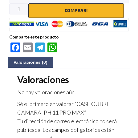
COMPRAR!
Comparte este producto
F
E
Te
W
ac
m
le
h
Valoraciones (0)
e
ail
gr
at
b
a
s
Valoraciones
o
m
A
No hay valoraciones aún.
o
p
Sé el primero en valorar “CASE CUBRE
k
p
CAMARA IPH 11 PRO MAX”
Tu dirección de correo electrónico no será
publicada.
Los campos obligatorios están