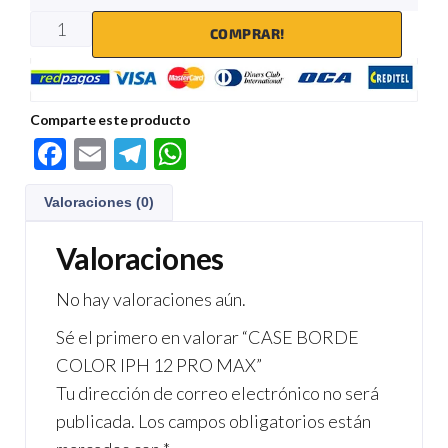
COMPRAR!
Comparte este producto
F
E
Te
W
ac
m
le
h
Valoraciones (0)
e
ail
gr
at
b
a
s
Valoraciones
o
m
A
No hay valoraciones aún.
o
p
Sé el primero en valorar “CASE BORDE
k
p
COLOR IPH 12 PRO MAX”
Tu dirección de correo electrónico no será
publicada.
Los campos obligatorios están