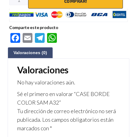
COMPRAR!
Comparte este producto
F
E
Te
W
ac
m
le
h
Valoraciones (0)
e
ail
gr
at
b
a
s
Valoraciones
o
m
A
No hay valoraciones aún.
o
p
Sé el primero en valorar “CASE BORDE
k
p
COLOR SAM A32”
Tu dirección de correo electrónico no será
publicada.
Los campos obligatorios están
marcados con
*