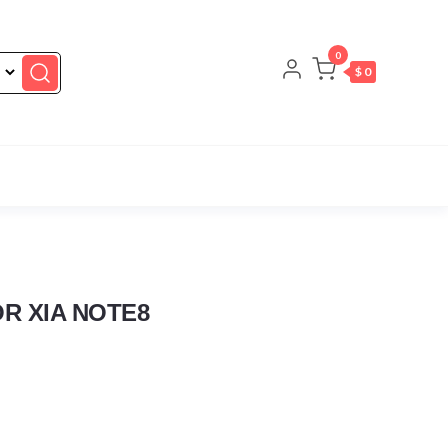
0
$ 0
R XIA NOTE8