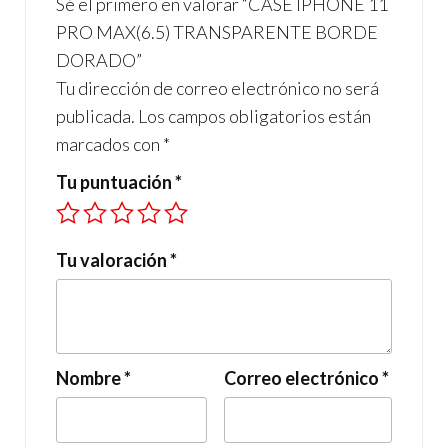
Sé el primero en valorar “CASE IPHONE 11
k
p
PRO MAX(6.5) TRANSPARENTE BORDE
DORADO”
Tu dirección de correo electrónico no será
publicada.
Los campos obligatorios están
marcados con
*
Tu puntuación
*
Tu valoración
*
Nombre
*
Correo electrónico
*