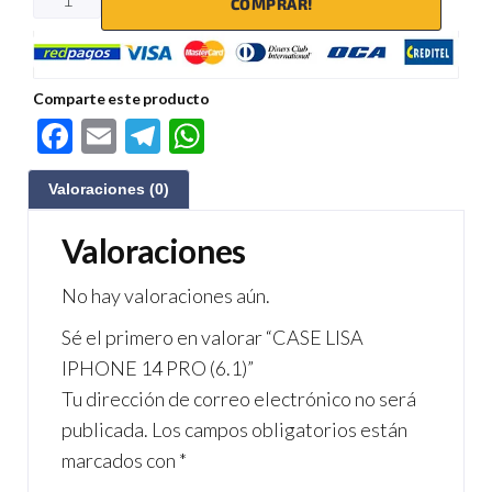
COMPRAR!
Comparte este producto
F
E
Te
W
ac
m
le
h
Valoraciones (0)
e
ail
gr
at
b
a
s
Valoraciones
o
m
A
No hay valoraciones aún.
o
p
Sé el primero en valorar “CASE LISA
k
p
IPHONE 14 PRO (6.1)”
Tu dirección de correo electrónico no será
publicada.
Los campos obligatorios están
marcados con
*