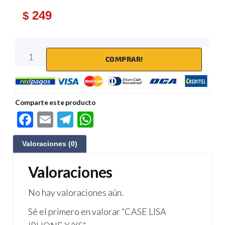
249
$
COMPRAR!
Comparte este producto
F
E
Te
W
ac
m
le
h
Valoraciones (0)
e
ail
gr
at
b
a
s
Valoraciones
o
m
A
No hay valoraciones aún.
o
p
Sé el primero en valorar “CASE LISA
k
p