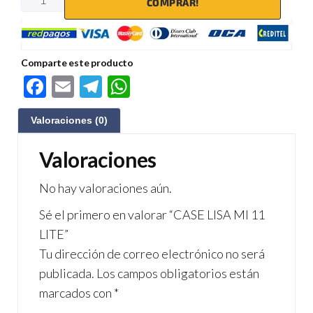
COMPRAR!
Comparte este producto
F
E
Te
W
ac
m
le
h
Valoraciones (0)
e
ail
gr
at
b
a
s
Valoraciones
o
m
A
No hay valoraciones aún.
o
p
Sé el primero en valorar “CASE LISA MI 11
k
p
LITE”
Tu dirección de correo electrónico no será
publicada.
Los campos obligatorios están
marcados con
*