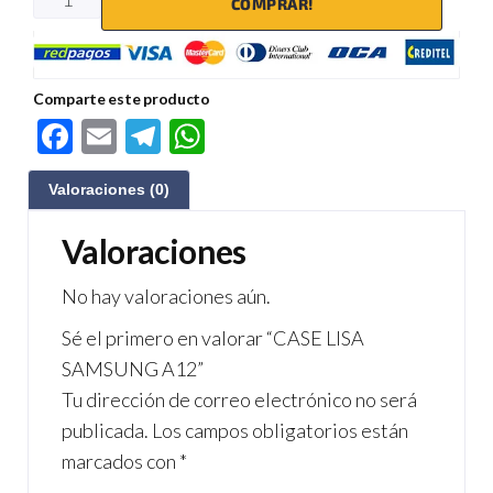
COMPRAR!
Comparte este producto
F
E
Te
W
ac
m
le
h
Valoraciones (0)
e
ail
gr
at
b
a
s
Valoraciones
o
m
A
No hay valoraciones aún.
o
p
Sé el primero en valorar “CASE LISA
k
p
SAMSUNG A12”
Tu dirección de correo electrónico no será
publicada.
Los campos obligatorios están
marcados con
*