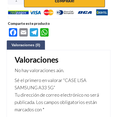
COMPRAR!
Comparte este producto
F
E
Te
W
ac
m
le
h
Valoraciones (0)
e
ail
gr
at
b
a
s
Valoraciones
o
m
A
No hay valoraciones aún.
o
p
Sé el primero en valorar “CASE LISA
k
p
SAMSUNG A33 5G”
Tu dirección de correo electrónico no será
publicada.
Los campos obligatorios están
marcados con
*