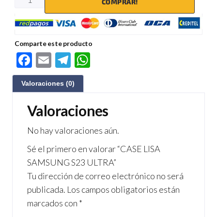
COMPRAR!
Comparte este producto
F
E
Te
W
ac
m
le
h
Valoraciones (0)
e
ail
gr
at
b
a
s
Valoraciones
o
m
A
No hay valoraciones aún.
o
p
Sé el primero en valorar “CASE LISA
k
p
SAMSUNG S23 ULTRA”
Tu dirección de correo electrónico no será
publicada.
Los campos obligatorios están
marcados con
*