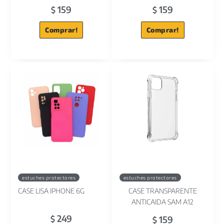
159
159
$
$
Comprar!
Comprar!
estuches protectores
estuches protectores
CASE LISA IPHONE 6G
CASE TRANSPARENTE
ANTICAIDA SAM A12
249
159
$
$