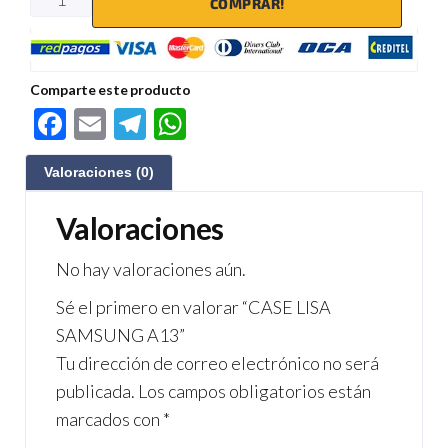
COMPRAR!
Comparte este producto
F
E
Te
W
ac
m
le
h
Valoraciones (0)
e
ail
gr
at
b
a
s
Valoraciones
o
m
A
No hay valoraciones aún.
o
p
Sé el primero en valorar “CASE LISA
k
p
SAMSUNG A13”
Tu dirección de correo electrónico no será
publicada.
Los campos obligatorios están
marcados con
*