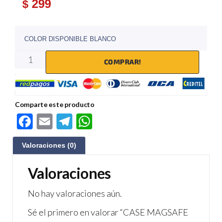
299
$
COLOR DISPONIBLE BLANCO
COMPRAR!
Comparte este producto
F
E
Te
W
ac
m
le
h
Valoraciones (0)
e
ail
gr
at
b
a
s
Valoraciones
o
m
A
No hay valoraciones aún.
o
p
Sé el primero en valorar “CASE MAGSAFE
k
p