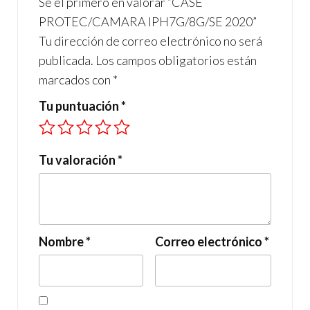
Sé el primero en valorar “CASE
k
p
PROTEC/CAMARA IPH7G/8G/SE 2020”
Tu dirección de correo electrónico no será
publicada.
Los campos obligatorios están
marcados con
*
Tu puntuación
*
Tu valoración
*
Nombre
*
Correo electrónico
*