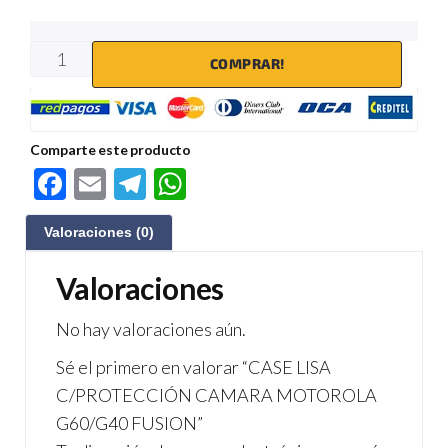
COMPRAR!
Comparte este producto
F
E
Te
W
ac
m
le
h
Valoraciones (0)
e
ail
gr
at
b
a
s
Valoraciones
o
m
A
No hay valoraciones aún.
o
p
Sé el primero en valorar “CASE LISA
k
p
C/PROTECCIÓN CAMARA MOTOROLA
G60/G40 FUSION”