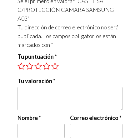
Sé el primero en valorar “CASE LISA
k
p
C/PROTECCIÓN CAMARA SAMSUNG
A03”
Tu dirección de correo electrónico no será
publicada.
Los campos obligatorios están
marcados con
*
Tu puntuación
*
Tu valoración
*
Nombre
*
Correo electrónico
*