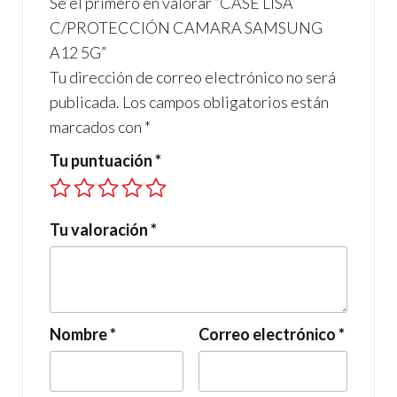
Sé el primero en valorar “CASE LISA
k
p
C/PROTECCIÓN CAMARA SAMSUNG
A12 5G”
Tu dirección de correo electrónico no será
publicada.
Los campos obligatorios están
marcados con
*
Tu puntuación
*
Tu valoración
*
Nombre
*
Correo electrónico
*