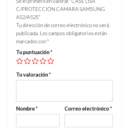
Sé el primero en valorar “CASE LISA
k
p
C/PROTECCIÓN CAMARA SAMSUNG
A52/A52S”
Tu dirección de correo electrónico no será
publicada.
Los campos obligatorios están
marcados con
*
Tu puntuación
*
Tu valoración
*
Nombre
*
Correo electrónico
*