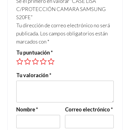
Sé el primero en valorar “CASE LISA
k
p
C/PROTECCIÓN CAMARA SAMSUNG
S20FE”
Tu dirección de correo electrónico no será
publicada.
Los campos obligatorios están
marcados con
*
Tu puntuación
*
Tu valoración
*
Nombre
*
Correo electrónico
*