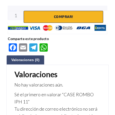
COMPRAR!
Comparte este producto
F
E
Te
W
ac
m
le
h
Valoraciones (0)
e
ail
gr
at
b
a
s
Valoraciones
o
m
A
No hay valoraciones aún.
o
p
Sé el primero en valorar “CASE ROMBO
k
p
IPH 11”
Tu dirección de correo electrónico no será