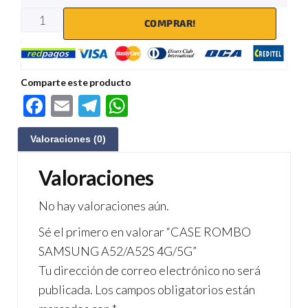
COMPRAR!
Comparte este producto
F
E
Te
W
ac
m
le
h
Valoraciones (0)
e
ail
gr
at
b
a
s
Valoraciones
o
m
A
No hay valoraciones aún.
o
p
Sé el primero en valorar “CASE ROMBO
k
p
SAMSUNG A52/A52S 4G/5G”
Tu dirección de correo electrónico no será
publicada.
Los campos obligatorios están