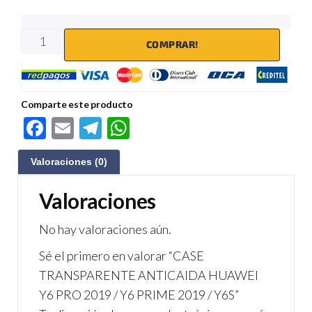
COMPRAR!
Comparte este producto
F
E
Te
W
ac
m
le
h
Valoraciones (0)
e
ail
gr
at
b
a
s
Valoraciones
o
m
A
No hay valoraciones aún.
o
p
Sé el primero en valorar “CASE
k
p
TRANSPARENTE ANTICAIDA HUAWEI
Y6 PRO 2019 / Y6 PRIME 2019 / Y6S”